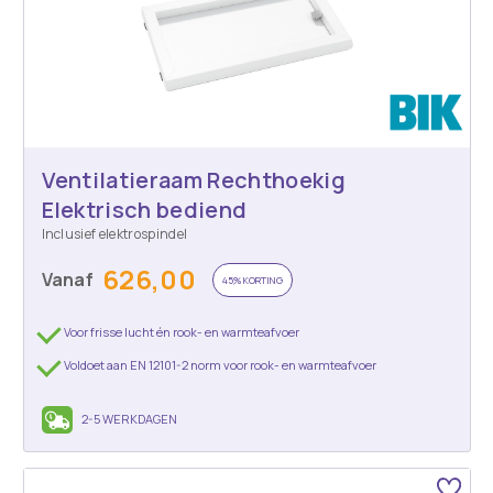
Ventilatieraam Rechthoekig
Elektrisch bediend
Inclusief elektrospindel
626,00
Vanaf
45% KORTING
Voor frisse lucht én rook- en warmteafvoer
Voldoet aan EN 12101-2 norm voor rook- en warmteafvoer
2-5 WERKDAGEN