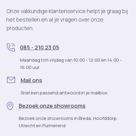
De voordelen van ventilatieramen:
Onze vakkundige klantenservice helpt je graag bij
1. Betere luchtkwaliteit
het bestellen en al je vragen over onze
Door frisse lucht via het dak toe te laten, verbeteren
producten.
ventilatieramen de luchtcirculatie in gebouwen, waardoor
CO₂-niveaus, geuren en vocht sneller worden
afgevangen. Dit draagt bij aan een gezonde en
085 - 210 23 05
productieve werkomgeving.
Maandag t/m vrijdag van 10:00 - 12:00 en 14:00 -
2. Natuurlijk ventileren zonder mechanische
16:00 uur.
systemen
Mail ons
Natuurlijke ventilatie verlaagt de afhankelijkheid van
ventilatoren of airconditioning, wat kan leiden tot lagere
Snel een passend antwoord in je mailbox.
energiekosten en een duurzamer gebouwontwerp.
Bezoek onze showrooms
3. Comfortventilatie & veiligheid
Bezoek onze showrooms in Breda, Hoofddorp,
VELUX Commercial-ventilatieramen zijn beschikbaar als
Utrecht en Purmerend
comfortventilatie- en rookventilatieoplossing. Dit