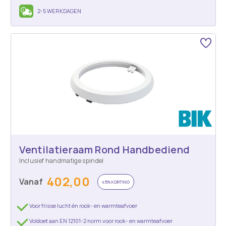
2-5 WERKDAGEN
Ventilatieraam Rond Handbediend
Inclusief handmatige spindel
402,00
Vanaf
45% KORTING
Voor frisse lucht én rook- en warmteafvoer
Voldoet aan EN 12101-2 norm voor rook- en warmteafvoer