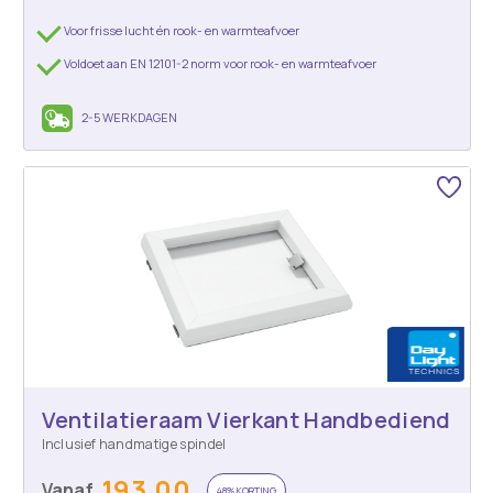
Voor frisse lucht én rook- en warmteafvoer
Voldoet aan EN 12101-2 norm voor rook- en warmteafvoer
2-5 WERKDAGEN
Ventilatieraam Vierkant Handbediend
Inclusief handmatige spindel
193,00
Vanaf
48% KORTING