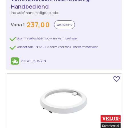
Handbediend
Inclusief handmatige spindel
237,00
Vanaf
42% KORTING
Voor frisse lucht én rook- en warmteafvoer
Voldoet aan EN 12101-2 norm voor rook- en warmteafvoer
2-5 WERKDAGEN