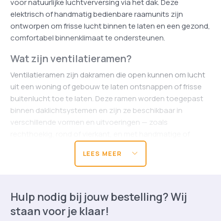
voor natuurlijke luchtverversing via het dak. Deze
elektrisch of handmatig bedienbare raamunits zijn
ontworpen om frisse lucht binnen te laten en een gezond,
comfortabel binnenklimaat te ondersteunen.
Wat zijn ventilatieramen?
Ventilatieramen zijn dakramen die open kunnen om lucht
uit een woning of gebouw te laten ontsnappen of frisse
buitenlucht toe te laten. Deze ramen worden toegepast
binnen daklichtsystemen en zijn ze beschikbaar in
verschillende vormen en uitvoeringen — zoals
rechthoekig, rond of vierkant, en met handmatige of
elektrische bediening.
LEES MEER
Ze zijn uitstekend geschikt voor ruimtes waar natuurlijke
ventilatie gewenst is om luchtkwaliteit te verbeteren,
warmte af te voeren of rook en warmte in geval van nood
Hulp nodig bij jouw bestelling? Wij
te verwijderen.
staan voor je klaar!