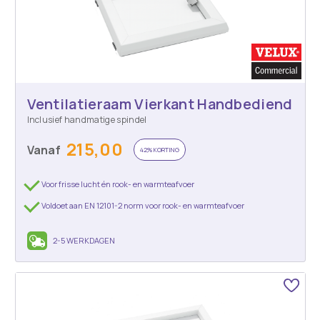
Ventilatieraam Vierkant Handbediend
Inclusief handmatige spindel
215,00
Vanaf
42% KORTING
Voor frisse lucht én rook- en warmteafvoer
Voldoet aan EN 12101-2 norm voor rook- en warmteafvoer
2-5 WERKDAGEN