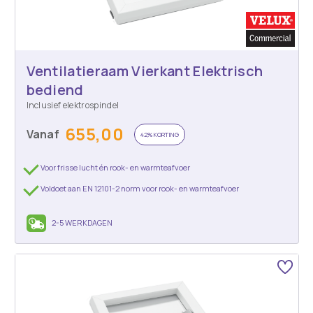
Ventilatieraam Vierkant Elektrisch
bediend
Inclusief elektrospindel
655,00
Vanaf
42% KORTING
Voor frisse lucht én rook- en warmteafvoer
Voldoet aan EN 12101-2 norm voor rook- en warmteafvoer
2-5 WERKDAGEN