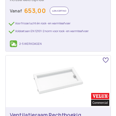
653,00
Vanaf
42% KORTING
Voor frisse lucht én rook- en warmteafvoer
Voldoet aan EN 12101-2 norm voor rook- en warmteafvoer
2-5 WERKDAGEN
Ventilatieraam Rechthoekig