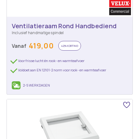
Ventilatieraam Rond Handbediend
Inclusief handmatige spindel
419,00
Vanaf
42% KORTING
Voor frisse lucht én rook- en warmteafvoer
Voldoet aan EN 12101-2 norm voor rook- en warmteafvoer
2-5 WERKDAGEN