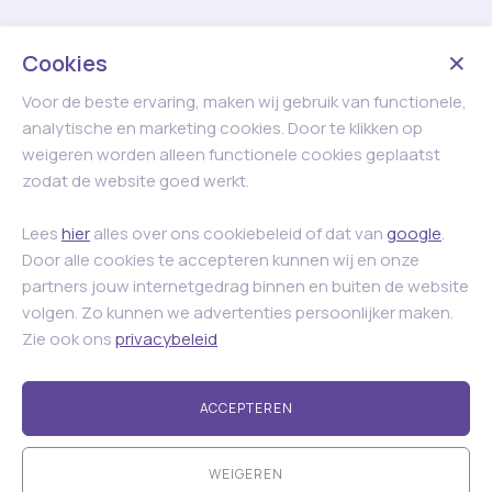
betekent dat ze niet alleen frisse lucht leveren, maar ook
kunnen bijdragen aan het afvoeren van rook en hitte bij
een calamiteit — indien gecombineerd met de juiste
Cookies
systemen.
Voor de beste ervaring, maken wij gebruik van functionele,
4. Flexibele bediening
analytische en marketing cookies. Door te klikken op
weigeren worden alleen functionele cookies geplaatst
Afhankelijk van de toepassing kunnen ventilatieramen
zodat de website goed werkt.
worden geleverd met:
Lees
hier
alles over ons cookiebeleid of dat van
google
.
Elektrische bediening (230V of 24V)
Door alle cookies te accepteren kunnen wij en onze
Handmatige bediening met spindel
partners jouw internetgedrag binnen en buiten de website
Integratie in gebouwbeheersystemen
volgen. Zo kunnen we advertenties persoonlijker maken.
Automatische regeling via sensors
Zie ook ons
privacybeleid
ACCEPTEREN
WEIGEREN