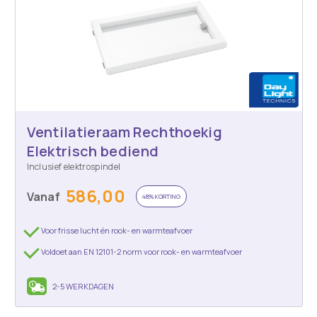
Ventilatieraam Rechthoekig
Elektrisch bediend
Inclusief elektrospindel
586,00
Vanaf
48% KORTING
Voor frisse lucht én rook- en warmteafvoer
Voldoet aan EN 12101-2 norm voor rook- en warmteafvoer
2-5 WERKDAGEN