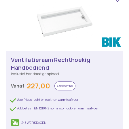
Ventilatieraam Rechthoekig
Handbediend
Inclusief handmatige spindel
227,00
Vanaf
45% KORTING
Voor frisse lucht én rook- en warmteafvoer
Voldoet aan EN 12101-2 norm voor rook- en warmteafvoer
2-5 WERKDAGEN