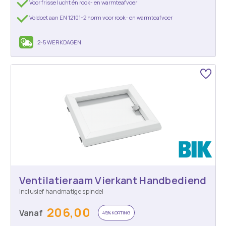
Voor frisse lucht én rook- en warmteafvoer
Voldoet aan EN 12101-2 norm voor rook- en warmteafvoer
2-5 WERKDAGEN
Ventilatieraam Vierkant Handbediend
Inclusief handmatige spindel
206,00
Vanaf
45% KORTING