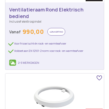
Ventilatieraam Rond Elektrisch
bediend
Inclusief elektrospindel
990,00
Vanaf
42% KORTING
Voor frisse lucht én rook- en warmteafvoer
Voldoet aan EN 12101-2 norm voor rook- en warmteafvoer
2-5 WERKDAGEN