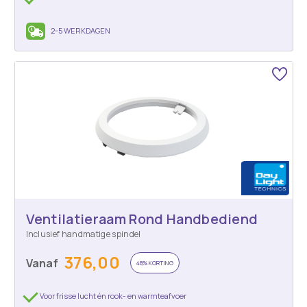
2-5 WERKDAGEN
Ventilatieraam Rond Handbediend
Inclusief handmatige spindel
376,00
Vanaf
48% KORTING
Voor frisse lucht én rook- en warmteafvoer