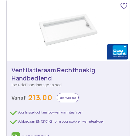
Ventilatieraam Rechthoekig
Handbediend
Inclusief handmatige spindel
213,00
Vanaf
48% KORTING
Voor frisse lucht én rook- en warmteafvoer
Voldoet aan EN 12101-2 norm voor rook- en warmteafvoer