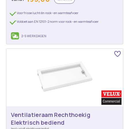
Voor frisse lucht én rook- en warmteafvoer
Voldoet aan EN 12101-2 norm voor rook- en warmteafvoer
2-5 WERKDAGEN
Ventilatieraam Rechthoekig
Elektrisch bediend
Inclusief elektrospindel