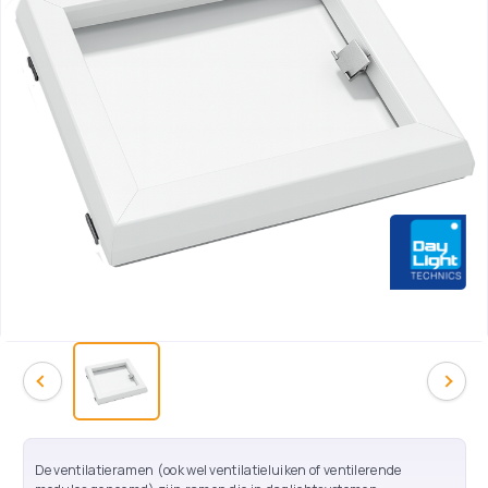
De ventilatieramen (ook wel ventilatieluiken of ventilerende