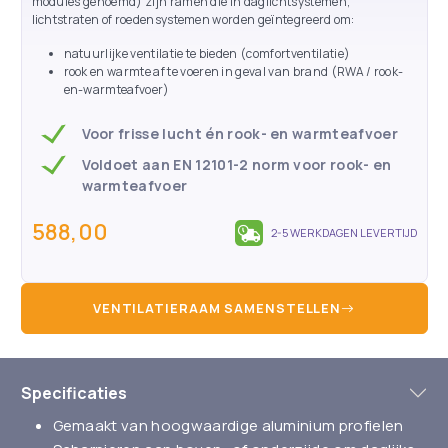
modules genoemd) zijn ramen die in daglichtsystemen,
lichtstraten of roedensystemen worden geïntegreerd om:
natuurlijke ventilatie te bieden (comfortventilatie)
rook en warmte af te voeren in geval van brand (RWA / rook-
en-warmteafvoer)
Voor frisse lucht én rook- en warmteafvoer
Voldoet aan EN 12101-2 norm voor rook- en
warmteafvoer
588,00
2-5 WERKDAGEN LEVERTIJD
VENTILATIERAAM SAMENSTELLEN
Specificaties
Gemaakt van hoogwaardige aluminium profielen