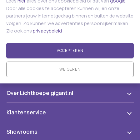
Lees
hier
alles over ons cookiebeleid of dat van
google
.
Door alle cookies te accepteren kunnen wij en onze
partners jouw internetgedrag binnen en buiten de website
volgen. Zo kunnen we advertenties persoonlijker maken.
Zie ook ons
privacybeleid
ACCEPTEREN
WEIGEREN
Over Lichtkoepelgigant.nl
Klantenservice
Showrooms